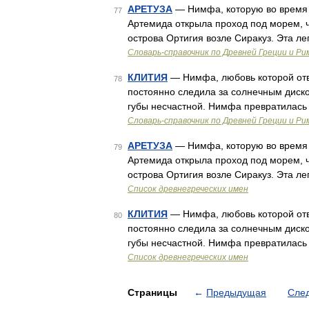
АРЕТУЗА
— Нимфа, которую во время 
77
Артемида открыла проход под морем, 
острова Ортигия возле Сиракуз. Эта л
Cловарь-справочник по Древней Греции и Ри
КЛИТИЯ
— Нимфа, любовь которой отве
78
постоянно следила за солнечным диско
губы несчастной. Нимфа превратилась 
Cловарь-справочник по Древней Греции и Ри
АРЕТУЗА
— Нимфа, которую во время 
79
Артемида открыла проход под морем, 
острова Ортигия возле Сиракуз. Эта л
Список древнегреческих имен
КЛИТИЯ
— Нимфа, любовь которой отве
80
постоянно следила за солнечным диско
губы несчастной. Нимфа превратилась 
Список древнегреческих имен
Страницы
←
Предыдущая
Сле