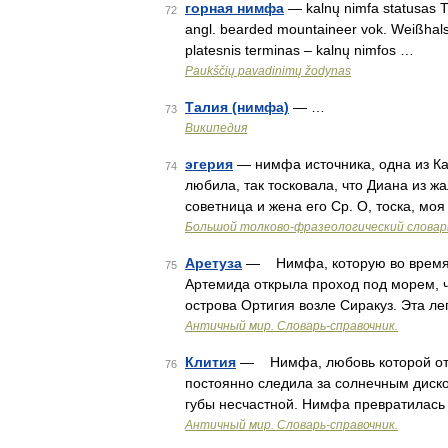
горная нимфа
— kalnų nimfa statusas T s
72
angl. bearded mountaineer vok. Weißhalss
platesnis terminas – kalnų nimfos …
Paukščių pavadinimų žodynas
Талия (нимфа)
— …
73
Википедия
эгерия
— нимфа источника, одна из Ка
74
любила, так тосковала, что Диана из ж
советница и жена его Ср. О, тоска, мо
Большой толково-фразеологический словар
Аретуза
— Нимфа, которую во время к
75
Артемида открыла проход под морем, 
острова Ортигия возле Сиракуз. Эта 
Античный мир. Словарь-справочник.
Клития
— Нимфа, любовь которой отвер
76
постоянно следила за солнечным диско
губы несчастной. Нимфа превратилась
Античный мир. Словарь-справочник.