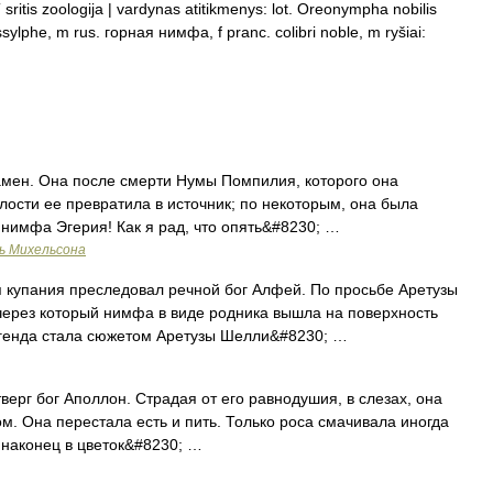
ritis zoologija | vardynas atitikmenys: lot. Oreonympha nobilis
ylphe, m rus. горная нимфа, f pranc. colibri noble, m ryšiai:
мен. Она после смерти Нумы Помпилия, которого она
алости ее превратила в источник; по некоторым, она была
я нимфа Эгерия! Как я рад, что опять&#8230; …
ь Михельсона
упания преследовал речной бог Алфей. По просьбе Аретузы
через который нимфа в виде родника вышла на поверхность
легенда стала сюжетом Аретузы Шелли&#8230; …
г бог Аполлон. Страдая от его равнодушия, в слезах, она
м. Она перестала есть и пить. Только роса смачивала иногда
 наконец в цветок&#8230; …