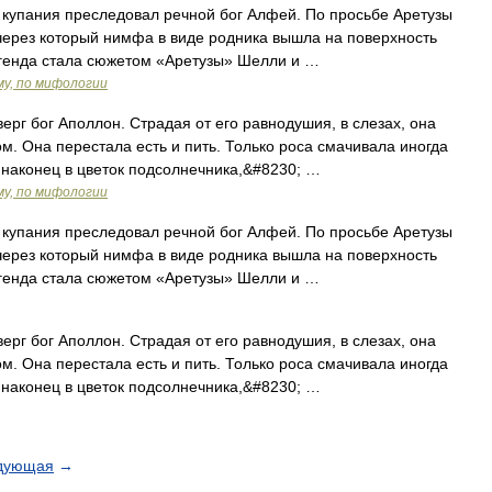
купания преследовал речной бог Алфей. По просьбе Аретузы
через который нимфа в виде родника вышла на поверхность
егенда стала сюжетом «Аретузы» Шелли и …
му, по мифологии
рг бог Аполлон. Страдая от его равнодушия, в слезах, она
м. Она перестала есть и пить. Только роса смачивала иногда
наконец в цветок подсолнечника,&#8230; …
му, по мифологии
купания преследовал речной бог Алфей. По просьбе Аретузы
через который нимфа в виде родника вышла на поверхность
егенда стала сюжетом «Аретузы» Шелли и …
рг бог Аполлон. Страдая от его равнодушия, в слезах, она
м. Она перестала есть и пить. Только роса смачивала иногда
наконец в цветок подсолнечника,&#8230; …
дующая
→