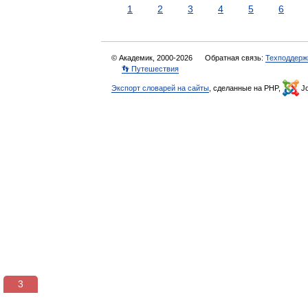
1
2
3
4
5
6
© Академик, 2000-2026
Обратная связь:
Техподдерж
👣 Путешествия
Экспорт словарей на сайты
, сделанные на PHP,
Jo
3