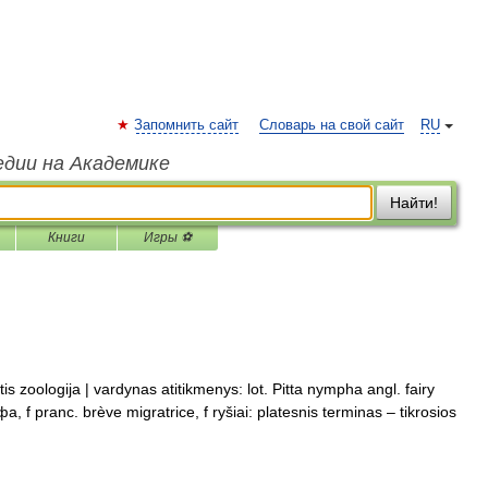
Запомнить сайт
Словарь на свой сайт
RU
едии на Академике
Найти!
Книги
Игры ⚽
tis zoologija | vardynas atitikmenys: lot. Pitta nympha angl. fairy
, f pranc. brève migratrice, f ryšiai: platesnis terminas – tikrosios