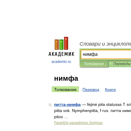
Словари и энциклоп
academic.ru
Толкования
Переводы
нимфа
Толкование
Перевод
Книги
питта-нимфа
— fėjinė pita statusas T sri
71
pitta vok. Nymphenpitta, f rus. питта нимфа
pitos …
Paukščių pavadinimų žodynas