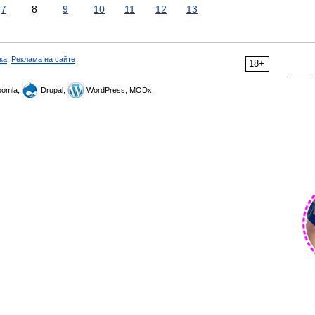
7
8
9
10
11
12
13
ка
,
Реклама на сайте
18+
omla,
Drupal,
WordPress, MODx.